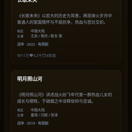
《长歌未央》以宏大的历史为背景，再现烽火岁月中
普通人的家国情怀与不屈抗争，热血与悲壮交织。
中国大陆
地区
王凯 / 蒋欣 / 靳东 等
主演
战争
·
2022
·
电视剧
11万
4.2千
4年前
50:30
中国大陆
最新
明月照山河
《明月照山河》讲述战火纷飞年代里一群热血儿女的
成长与牺牲，于硝烟之中诠释信仰与忠诚。
中国大陆
地区
童瑶 / 闫妮 / 张译
主演
战争
·
2019
·
电视剧