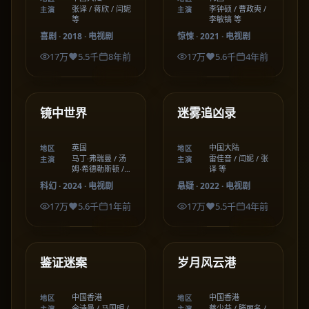
张译 / 蒋欣 / 闫妮
李钟硕 / 曹政奭 /
主演
主演
等
李敏镐 等
喜剧
·
2018
·
电视剧
惊悚
·
2021
·
电视剧
17万
5.5千
8年前
17万
5.6千
4年前
42:58
49:32
英国
中国大陆
精选
精选
镜中世界
迷雾追凶录
英国
中国大陆
地区
地区
马丁·弗瑞曼 / 汤
雷佳音 / 闫妮 / 张
主演
主演
姆·希德勒斯顿 /
译 等
奥利维娅·科尔曼
科幻
·
2024
·
电视剧
悬疑
·
2022
·
电视剧
17万
5.6千
1年前
17万
5.5千
4年前
40:43
48:12
中国香港
中国香港
精选
精选
鉴证迷案
岁月风云港
中国香港
中国香港
地区
地区
佘诗曼 / 马国明 /
蔡少芬 / 滕丽名 /
主演
主演