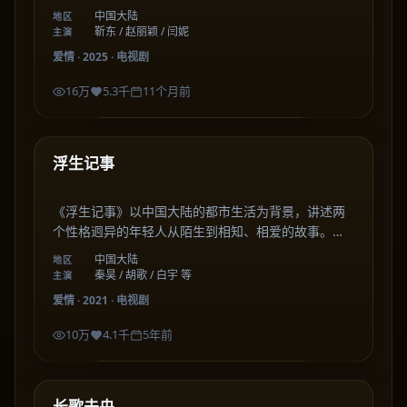
集在细腻的情感刻画中，描绘出关于成长、选择与陪
中国大陆
地区
伴的温暖篇章。
靳东 / 赵丽颖 / 闫妮
主演
爱情
·
2025
·
电视剧
16万
5.3千
11个月前
46:55
中国大陆
最新
浮生记事
《浮生记事》以中国大陆的都市生活为背景，讲述两
个性格迥异的年轻人从陌生到相知、相爱的故事。剧
集在细腻的情感刻画中，描绘出关于成长、选择与陪
中国大陆
地区
伴的温暖篇章。
秦昊 / 胡歌 / 白宇 等
主演
爱情
·
2021
·
电视剧
10万
4.1千
5年前
42:37
中国大陆
最新
长歌未央