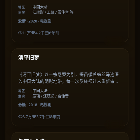
集在细腻的情感刻画中，描绘出关于成长、选择与陪
中国大陆
地区
伴的温暖篇章。
江疏影 / 王凯 / 雷佳音 等
主演
爱情
·
2020
·
电视剧
11万
4.2千
6年前
41:19
中国大陆
最新
清平旧梦
《清平旧梦》以一宗悬案为引，探员循着蛛丝马迹深
入中国大陆的阴影地带，每一次反转都让人重新审视
善恶与人性的边界。
中国大陆
地区
童瑶 / 江疏影 / 雷佳音
主演
悬疑
·
2018
·
电视剧
8.7万
3.7千
8年前
49:54
中国大陆