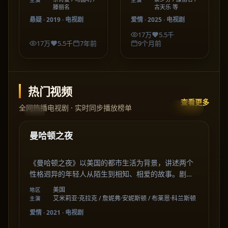
滕丽名
古天乐 等
悬疑
·
2019
·
电视剧
爱情
·
2025
·
电视剧
17万
5.5千
17万
5.5千
7年前
9个月前
热门视频
查看更多
全网热播电视剧 · 实时同步播放榜单
57:43
美国
热门
曼哈顿之夜
《曼哈顿之夜》以美国的都市生活为背景，讲述两个
性格迥异的年轻人从陌生到相知、相爱的故事。剧集
在细腻的情感刻画中，描绘出关于成长、选择与陪伴
美国
地区
的温暖篇章。
艾米莉亚·克拉克 / 詹妮弗·安妮斯顿 / 布莱恩·科兰斯顿
主演
爱情
·
2021
·
电视剧