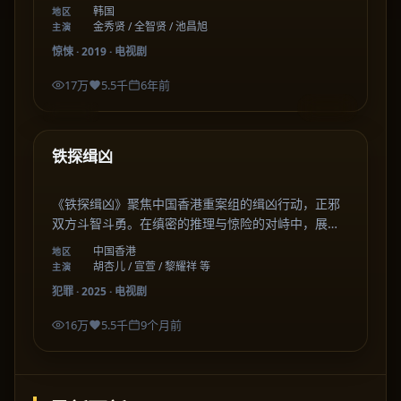
死。
韩国
地区
金秀贤 / 全智贤 / 池昌旭
主演
惊悚
·
2019
·
电视剧
17万
5.5千
6年前
49:03
中国香港
热门
铁探缉凶
《铁探缉凶》聚焦中国香港重案组的缉凶行动，正邪
双方斗智斗勇。在缜密的推理与惊险的对峙中，展现
了正义与罪恶之间的较量。
中国香港
地区
胡杏儿 / 宣萱 / 黎耀祥 等
主演
犯罪
·
2025
·
电视剧
16万
5.5千
9个月前