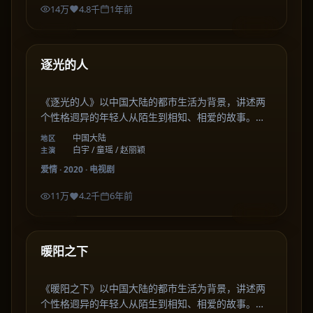
14万
4.8千
1年前
50:12
中国大陆
最新
逐光的人
《逐光的人》以中国大陆的都市生活为背景，讲述两
个性格迥异的年轻人从陌生到相知、相爱的故事。剧
集在细腻的情感刻画中，描绘出关于成长、选择与陪
中国大陆
地区
伴的温暖篇章。
白宇 / 童瑶 / 赵丽颖
主演
爱情
·
2020
·
电视剧
11万
4.2千
6年前
49:53
中国大陆
最新
暖阳之下
《暖阳之下》以中国大陆的都市生活为背景，讲述两
个性格迥异的年轻人从陌生到相知、相爱的故事。剧