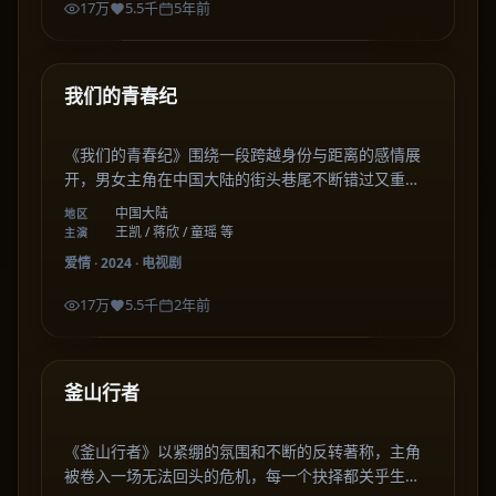
17万
5.5千
5年前
48:59
中国大陆
热门
我们的青春纪
《我们的青春纪》围绕一段跨越身份与距离的感情展
开，男女主角在中国大陆的街头巷尾不断错过又重
逢，于柴米油盐之间道出最动人的告白。
中国大陆
地区
王凯 / 蒋欣 / 童瑶 等
主演
爱情
·
2024
·
电视剧
17万
5.5千
2年前
49:23
韩国
热门
釜山行者
《釜山行者》以紧绷的氛围和不断的反转著称，主角
被卷入一场无法回头的危机，每一个抉择都关乎生