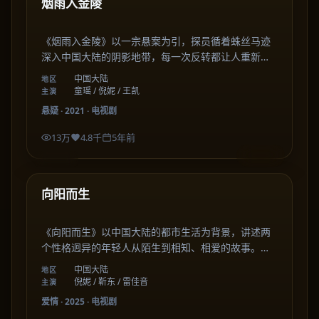
最新
烟雨入金陵
《烟雨入金陵》以一宗悬案为引，探员循着蛛丝马迹
深入中国大陆的阴影地带，每一次反转都让人重新审
视善恶与人性的边界。
中国大陆
地区
童瑶 / 倪妮 / 王凯
主演
悬疑
·
2021
·
电视剧
13万
4.8千
5年前
59:48
中国大陆
最新
向阳而生
《向阳而生》以中国大陆的都市生活为背景，讲述两
个性格迥异的年轻人从陌生到相知、相爱的故事。剧
集在细腻的情感刻画中，描绘出关于成长、选择与陪
中国大陆
地区
伴的温暖篇章。
倪妮 / 靳东 / 雷佳音
主演
爱情
·
2025
·
电视剧