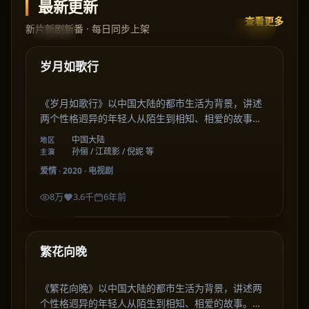
最新更新
查看更多
新片新剧新番 · 每日同步上架
53:56
中国大陆
最新
岁月如歌行
《岁月如歌行》以中国大陆的都市生活为背景，讲述
两个性格迥异的年轻人从陌生到相知、相爱的故事。
剧集在细腻的情感刻画中，描绘出关于成长、选择与
中国大陆
地区
陪伴的温暖篇章。
孙俪 / 江疏影 / 倪妮 等
主演
爱情
·
2020
·
电视剧
8万
3.6千
6年前
53:19
中国大陆
最新
繁花向晚
《繁花向晚》以中国大陆的都市生活为背景，讲述两
个性格迥异的年轻人从陌生到相知、相爱的故事。剧