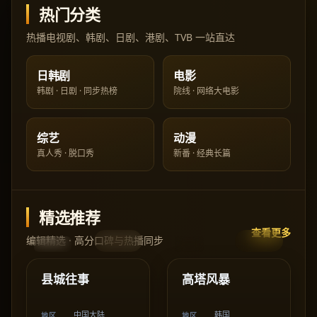
热门分类
热播电视剧、韩剧、日剧、港剧、TVB 一站直达
日韩剧
电影
韩剧 · 日剧 · 同步热榜
院线 · 网络大电影
综艺
动漫
真人秀 · 脱口秀
新番 · 经典长篇
精选推荐
查看更多
编辑精选 · 高分口碑与热播同步
47:10
42:02
中国大陆
韩国
精选
精选
县城往事
高塔风暴
中国大陆
韩国
地区
地区