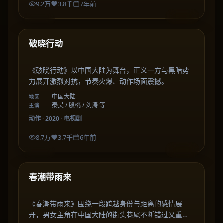
9.2万
3.8千
7年前
47:58
中国大陆
最新
破晓行动
《破晓行动》以中国大陆为舞台，正义一方与黑暗势
力展开激烈对抗，节奏火爆、动作场面震撼。
中国大陆
地区
秦昊 / 殷桃 / 刘涛 等
主演
动作
·
2020
·
电视剧
8.7万
3.7千
6年前
57:49
中国大陆
最新
春潮带雨来
《春潮带雨来》围绕一段跨越身份与距离的感情展
开，男女主角在中国大陆的街头巷尾不断错过又重